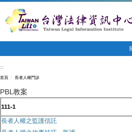
跳
到
主
要
內
容
區
:::
首頁
長者人權門診
PBL教案
111-1
長者人權之監護信託