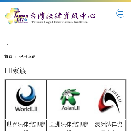
跳
到
主
要
內
容
區
:::
首頁
好用連結
LII家族
世界法律資訊聯
亞洲法律資訊聯
澳洲法律資