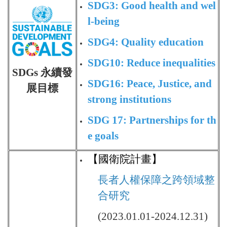
SDG3: Good health and wel
l-being
SDG4: Quality education
SDG10: Reduce inequalities
SDGs 永續發
SDG16: Peace, Justice, and
展目標
strong institutions
SDG 17: Partnerships for th
e goals
【國衛院計畫】
長者人權保障之跨領域整
合研究
(2023.01.01-2024.12.31)