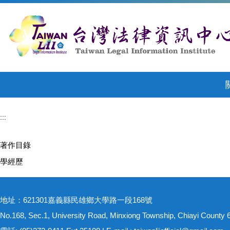
跳
到
主
要
內
容
區
:::
著作目錄
學經歷
地址：621301嘉義縣民雄鄉大學路一段168號
No.168, Sec.1, University Road, Minxiong Township, Chiayi County 