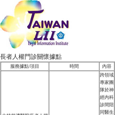
長者人權門診關懷據點
服務據點/項目
時間
內容
跨領域
專家團
隊於神
經內科
診間陪
同醫生