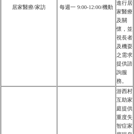
進行居
居家醫療/家訪
每週一 9:00-12:00/機動
家醫療
及關
懷，並
視長者
及機耍
之需求
提供諮
詢服
務。
游西村
互助家
庭提供
重度失
智症家