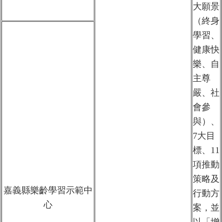
大願景
（終身
學習、
健康快
樂、自
主尊
嚴、社
會參
與）、
7大目
標、11
項推動
策略及
嘉義縣樂齡學習示範中
行動方
心
案，並