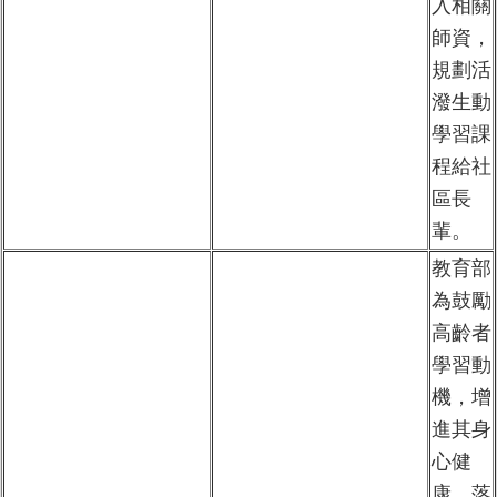
入相關
師資，
規劃活
潑生動
學習課
程給社
區長
輩。
教育部
為鼓勵
高齡者
學習動
機，增
進其身
心健
康，落