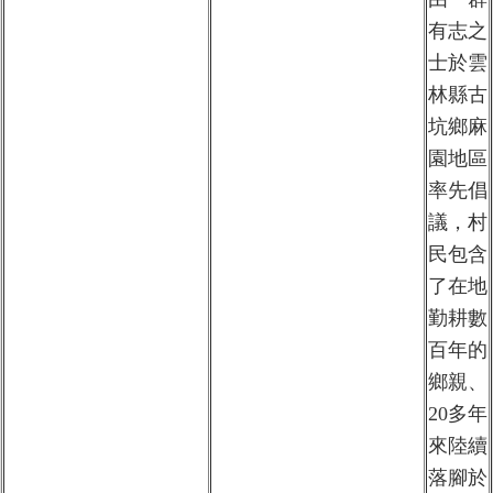
有志之
士於雲
林縣古
坑鄉麻
園地區
率先倡
議，村
民包含
了在地
勤耕數
百年的
鄉親、
20多年
來陸續
落腳於