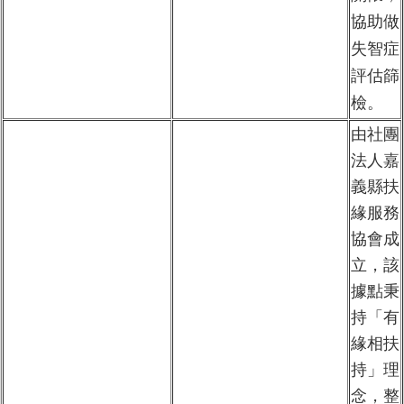
協助做
失智症
評估篩
檢。
由社團
法人嘉
義縣扶
緣服務
協會成
立，該
據點秉
持「有
緣相扶
持」理
念，整