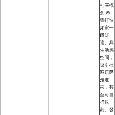
社區概
念,希
望打造
如家一
般舒
適、具
生活感
空間，
吸引社
區居民
走進
來，甚
至可自
行規
劃、發