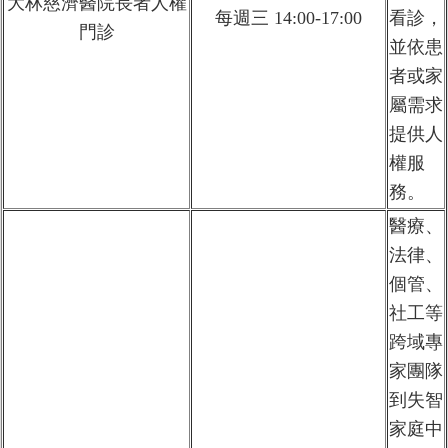
大林慈濟醫院長者人權
每週三 14:00-17:00
看診，
門診
並依患
者或家
屬需求
提供人
權服
務。
醫療、
法律、
個管、
社工等
跨域專
家團隊
到失智
家庭中