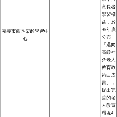
實長者
學習權
益，於
95年底
嘉義市西區樂齡學習中
公布
心
「邁向
高齡社
會老人
教育政
策白皮
書」，
提出完
善的老
人教育
環境4