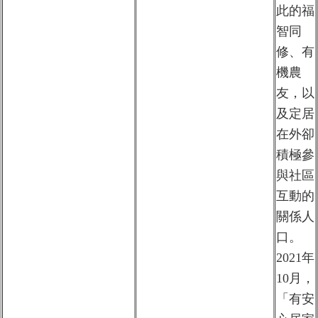
此的福
智同
修、有
機農
友，以
及定居
在外卻
積極參
與社區
互動的
關係人
口。
2021年
10月，
「有安