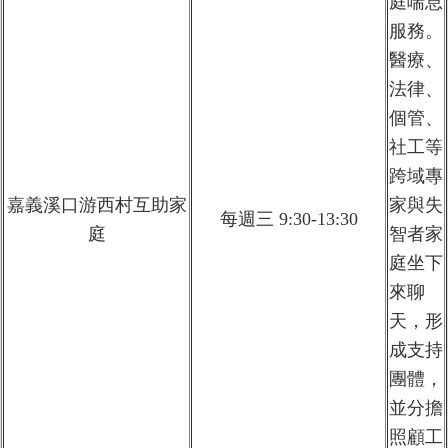
庭喘息
服務。
醫療、
法律、
個管、
社工等
跨域專
嘉義溪口游西村互助家
家與失
每週三 9:30-13:30
庭
智者家
庭坐下
來聊
天，形
成支持
團體，
並分擔
照顧工