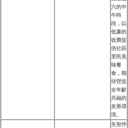
六的中
午時
段，以
低廉的
收費提
供社區
里民美
味餐
食，期
待營造
全年齡
共融的
友善環
境。
失智伴