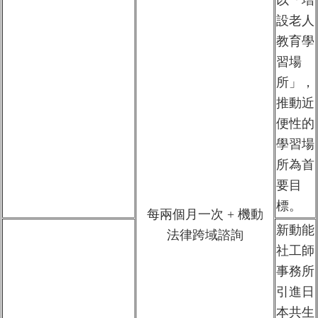
以「增
設老人
教育學
習場
所」，
推動近
便性的
學習場
所為首
要目
標。
每兩個月一次 + 機動
新動能
法律跨域諮詢
社工師
事務所
引進日
本共生