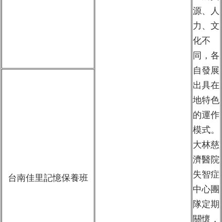
源、人
力、文
化不
同，各
自發展
出具在
地特色
的運作
模式。
大林慈
濟醫院
失智症
台南佳里記憶保養班
中心團
隊定期
關懷，