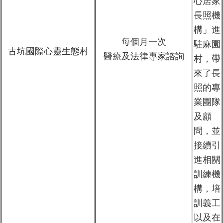
心居家
長照機
構」進
每個月一次
駐麻園
古坑國際心靈生態村
醫療及法律專家諮詢
村，帶
來了長
照的專
業團隊
及顧
問，並
接續引
進相關
訓練機
構，培
訓義工
以及在