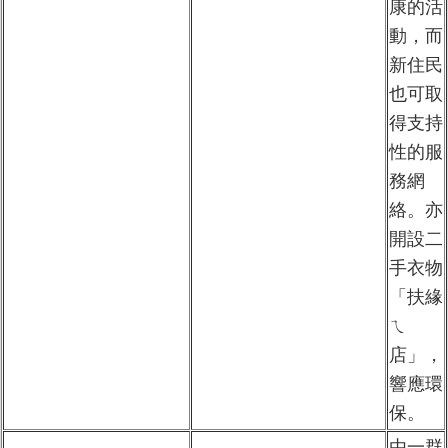
康的活
動，而
新住民
也可取
得支持
性的服
務網
絡。亦
開設二
手衣物
「扶緣
ㄟ
店」，
響應環
保。
由一群