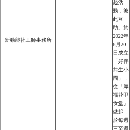
起活
動，彼
此互
助。於
2022年
新動能社工師事務所
8月20
日成立
「好伴
共生小
園」，
從「厚
福花甲
食堂」
做起，
於每週
三至週