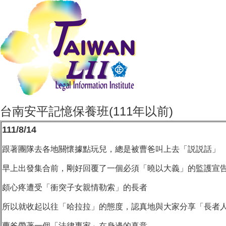
台南安平記憶保養班(111年以前)
111/8/14
跟著團隊去各地關懷據點玩兒，總是被曹爸叫上去「説説話」
早上出發集合前，剛好回覆了一個必須「曉以大義」的監護宣
頗心疼遭受「衝突子女親情勒索」的長者
所以就收起以往「哈拉拉」的態度，認真地與大家分享「長者
曹爸帶著一個「法律專家」在身邊的真意