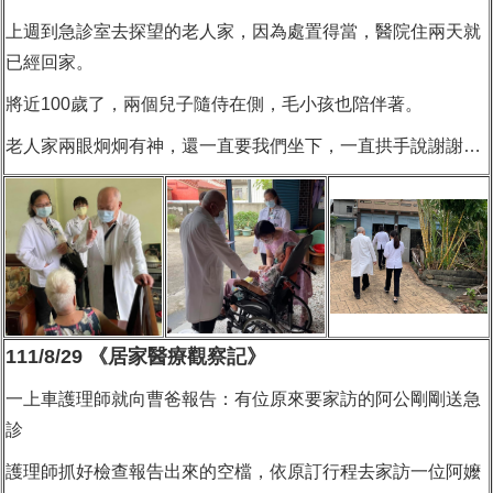
上週到急診室去探望的老人家，因為處置得當，醫院住兩天就
已經回家。
將近100歲了，兩個兒子隨侍在側，毛小孩也陪伴著。
老人家兩眼炯炯有神，還一直要我們坐下，一直拱手說謝謝…
111/8/29 《居家醫療觀察記》
一上車護理師就向曹爸報告：
有位原來要家訪的阿公剛剛送急
診
護理師抓好檢查報告出來的空檔，
依原訂行程去家訪一位阿嬤