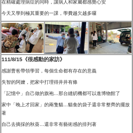
在精確處理病症的同時，
讓病人和家屬都感覺心安
今天又學到極其重要的一課，
學費越欠越多囉
111/8/15《很感動的家訪》
感謝曹爸帶領學習，每個生命都有存在的意義
失智的阿嬤，把家中打理得井井有條
「記憶中」自己做的旗袍…那台縫紉機都可以進博物館了
家中「晚上才回家」的兩隻貓…貓食的袋子還非常整齊的擺放
著
自己去摘採的秋葵…還非常有藝術感的排列著