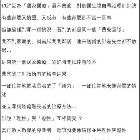
也許因為「居家醫療」還不普遍，
對於醫生親自帶護理師到訪
有些家屬又慎重、又感激；
有些家屬卻不當一回事
但無論碰到哪一種情況，
看到的都是同一個「曹爸團隊」
問不到家屬的、就嘗試問問鄰居，
連來送貨的郵差先生都不放
過…
結束第一個居家醫療，
算好時間抵達急診室
曹爸除了判讀所有的檢查結果
一如往常地握著長者的手「給力」；
一如往常地安撫家屬的情
緒
並立即精確處理長者的治療方法…
誰說「理性」與「感性」互相衝突 ？
真正教人敬佩的專業者，
應該就要像這樣並用理性與感性