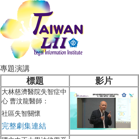
專題演講
標題
影片
大林慈濟醫院失智症中
心 曹汶龍醫師：
社區失智關懷
完整劇集連結